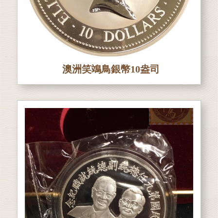
澳洲笑鴗鳥銀幣10盎司