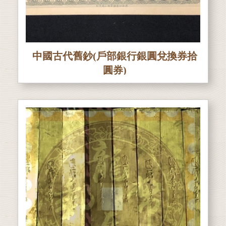
中國古代舊鈔(戶部銀行銀圓兌換券拾
圓券)