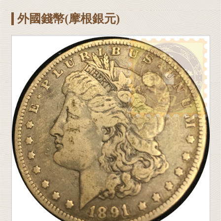
外國錢幣(摩根銀元)