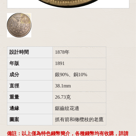
設計時間
1878年
年版
1891
成分
銀90%、銅10%
直徑
38.1mm
重量
26.73克
邊緣
鋸齒紋花邊
圖案
抓有箭和橄欖枝的老鷹
備註：以上僅為特色錢幣簡介，各種錢幣均有收購，詳請