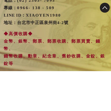
電話：
(02) 2305- 7095
專線：
0966- 138 - 509
LINE ID：
XIAOYEN1980
地址：台北市中正區泉州街4-2號
◆高價收購◆
金幣、銀幣、郵票、郵票收購、郵票買賣、錢
幣、
錢幣收購、勳章、紀念章、舊鈔收購、金錠、銀
錠等