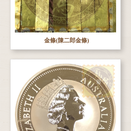
金條(陳二郎金條)