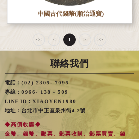
中國古代錢幣(順治通寶)
<<
<
1
>
>>
聯絡我們
電話：
(02) 2305- 7095
專線：
0966- 138 - 509
LINE ID：
XIAOYEN1980
地址：台北市中正區泉州街4-2號
◆高價收購◆
金幣、銀幣、郵票、郵票收購、郵票買賣、錢