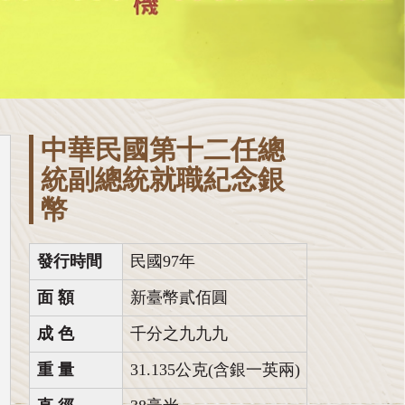
中華民國第十二任總
統副總統就職紀念銀
幣
發行時間
民國97年
面 額
新臺幣貳佰圓
成 色
千分之九九九
重 量
31.135公克(含銀一英兩)