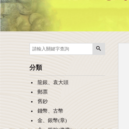
分類
龍銀、袁大頭
郵票
舊鈔
錢幣、古幣
金、銀幣(章)