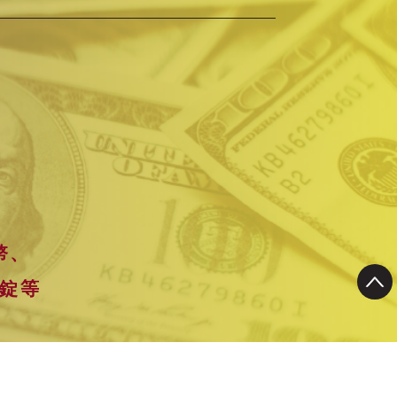
幣、
錠等