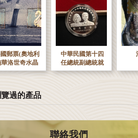
國郵票(奧地利
中華民國第十四
施華洛世奇水晶
任總統副總統就
世界)
職紀念銀幣
瀏覽過的產品
聯絡我們