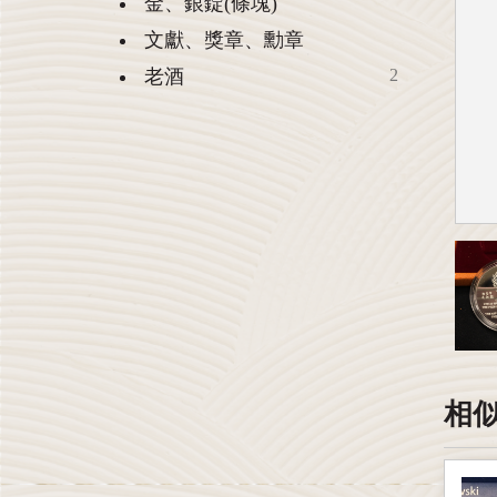
金、銀錠(條塊)
文獻、獎章、勳章
老酒
2
相