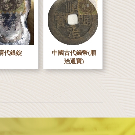
清代銀錠
中國古代錢幣(順
治通寶)