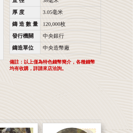
直 徑
38毫米
厚 度
3.05毫米
鑄 造 數 量
120,000枚
發行機關
中央銀行
鑄造單位
中央造幣廠
備註：以上僅為特色錢幣簡介，各種錢幣
均有收購，詳請來店洽詢。