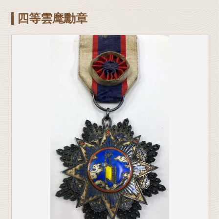
四等雲麾勳章