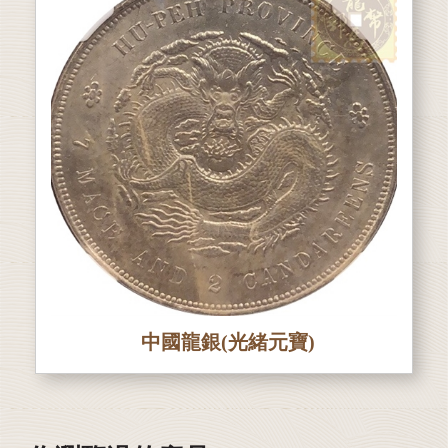
中國龍銀(光緒元寶)