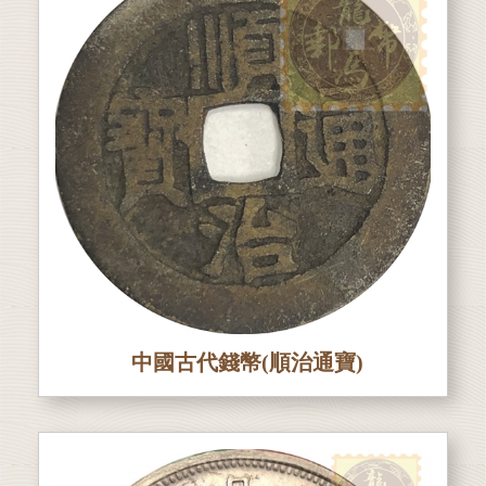
中國古代錢幣(順治通寶)