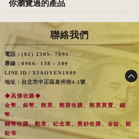
你瀏覽過的產品
聯絡我們
電話：
(02) 2305- 7095
專線：
0966- 138 - 509
LINE ID：
XIAOYEN1980
地址：台北市中正區泉州街4-2號
◆高價收購◆
金幣、銀幣、郵票、郵票收購、郵票買賣、錢
幣、
錢幣收購、勳章、紀念章、舊鈔收購、金錠、銀
錠等