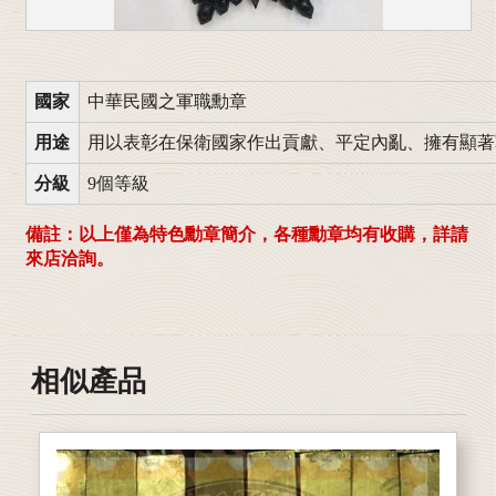
國家
中華民國之軍職勳章
用途
用以表彰在保衛國家作出貢獻、平定內亂、擁有顯著
分級
9個等級
備註：以上僅為特色勳章簡介，各種勳章均有收購，詳請
來店洽詢。
相似產品