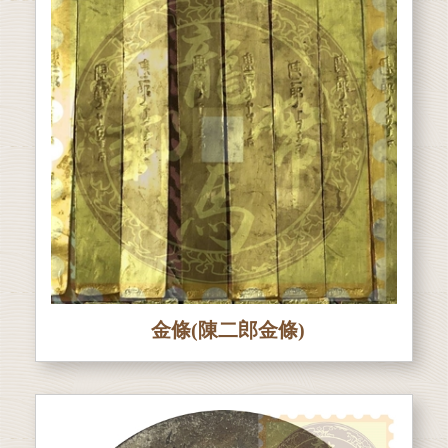
金條(陳二郎金條)